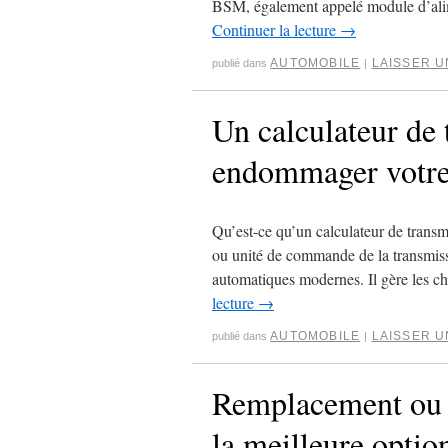
BSM, également appelé module d’alime
Continuer la lecture
→
AUTOMOBILE
LAISSER 
publié dans
|
Un calculateur de 
endommager votre 
Qu’est-ce qu’un calculateur de transm
ou unité de commande de la transmiss
automatiques modernes. Il gère les c
lecture
→
AUTOMOBILE
LAISSER 
publié dans
|
Remplacement ou r
la meilleure optio