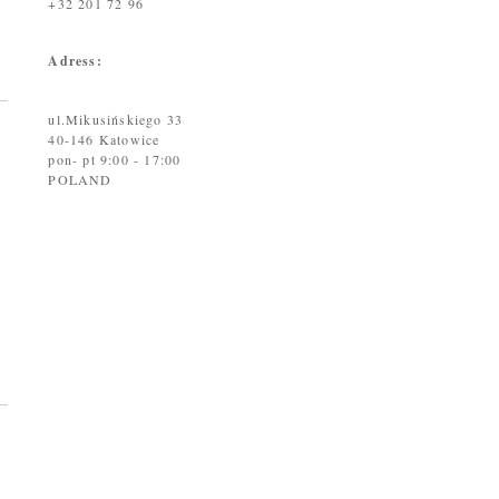
+32 201 72 96
Adress:
ul.Mikusińskiego 33
40-146 Katowice
pon- pt 9:00 - 17:00
POLAND