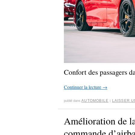
Confort des passagers d
Continuer la lecture
→
AUTOMOBILE
LAISSER 
publié dans
|
Amélioration de la
commande d’airb