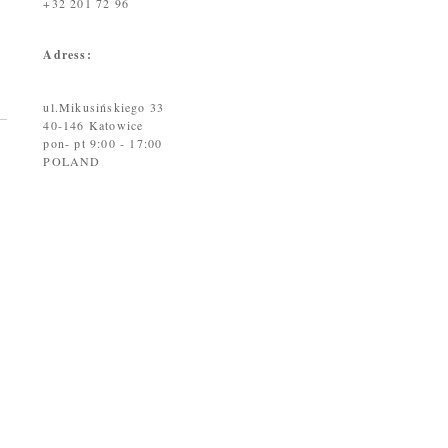
+32 201 72 96
Adress:
ul.Mikusińskiego 33
40-146 Katowice
pon- pt 9:00 - 17:00
POLAND